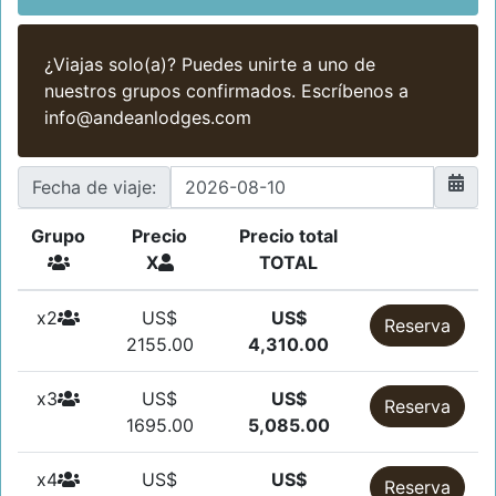
¿Viajas solo(a)? Puedes unirte a uno de
nuestros grupos confirmados. Escríbenos a
info@andeanlodges.com
Fecha de viaje:
Grupo
Precio
Precio total
X
TOTAL
x2
US$
US$
Reserva
2155.00
4,310.00
x3
US$
US$
Reserva
1695.00
5,085.00
x4
US$
US$
Reserva