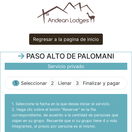
Regresar a la pagina de inicio
PASO ALTO DE PALOMANI
Servicio privado
1
Seleccionar
2
Llenar
3
Finalizar y pagar
1. Seleccione la fecha en la que desea iniciar el servicio.
2. Haga clic sobre el botón "Reservar" en la fila
correspondiente, de acuerdo a la cantidad de personas que
viajan en su grupo. Recuerde que si su grupo tiene 4 o más
integrantes, el precio por persona es el mismo.